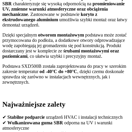
SBR
charakteryzuje się wysoką odpornością na
promieniowanie
UV, zmienne warunki atmosferyczne oraz obciążenia
mechaniczne
. Zastosowane w podstawie
koryto z
ekstrudowanego aluminium
umożliwia szybki montaż oraz łatwy
demontaż urządzeń.
Dzięki specjalnym
otworom montażowym
podstawa może zostać
przymocowana do podłoża, a dodatkowe otwory odprowadzające
wodę zapobiegają jej gromadzeniu się pod konstrukcją. Produkt
dostarczany jest w komplecie ze
śrubami montażowymi oraz
poziomicami
, co ułatwia szybki i precyzyjny montaż.
Podstawa SXD500B została zaprojektowana do pracy w szerokim
zakresie temperatur
od -40°C do +80°C
, dzięki czemu doskonale
sprawdza się zarówno w instalacjach wewnętrznych, jak i
zewnętrznych.
Najważniejsze zalety
✔
Stabilne podparcie
urządzeń HVAC i instalacji technicznych
✔
Wulkanizowana guma SBR
odporna na UV i warunki
atmosferyczne