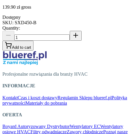
139.90 zł
gross
Dostępny
SKU
:
SXD450-B
Quantity
:
Add to cart
Profesjonalne rozwiązania dla branży HVAC
INFORMACJE
Kontakt
Czas i koszt dostawy
Regulamin Sklepu blueref.pl
Polityka
prywatności
Materiały do pobrania
OFERTA
Boyard Autoryzowany Dystrybutor
Wentylatory EC
Wentylatory
osiowe HVAC
Filtry odwadniacze
Zawory chłodnicze
Poznaj nasze