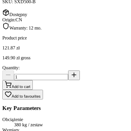
SKU:
SXD500-B
Dostępny
Origin:
CN
Warranty:
12 mo.
Product price
121.87 zł
149.90 zł
gross
Quantity
:
Add to cart
Add to favourites
Key Parameters
Obciążenie
380 kg / zestaw
Wymiary