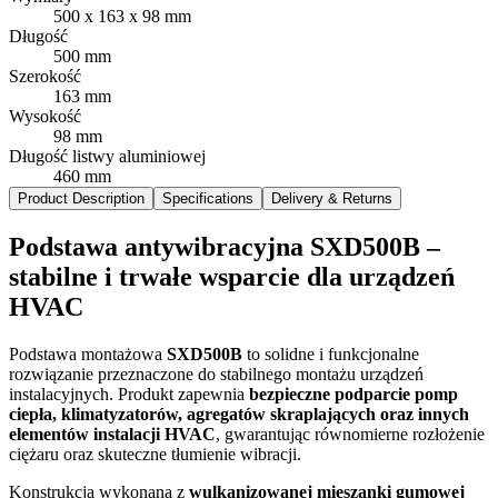
500 x 163 x 98 mm
Długość
500 mm
Szerokość
163 mm
Wysokość
98 mm
Długość listwy aluminiowej
460 mm
Product Description
Specifications
Delivery & Returns
Podstawa antywibracyjna SXD500B –
stabilne i trwałe wsparcie dla urządzeń
HVAC
Podstawa montażowa
SXD500B
to solidne i funkcjonalne
rozwiązanie przeznaczone do stabilnego montażu urządzeń
instalacyjnych. Produkt zapewnia
bezpieczne podparcie pomp
ciepła, klimatyzatorów, agregatów skraplających oraz innych
elementów instalacji HVAC
, gwarantując równomierne rozłożenie
ciężaru oraz skuteczne tłumienie wibracji.
Konstrukcja wykonana z
wulkanizowanej mieszanki gumowej