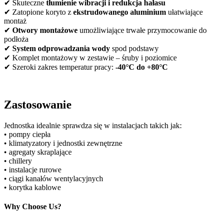
✔ Skuteczne
tłumienie wibracji i redukcja hałasu
✔ Zatopione koryto z
ekstrudowanego aluminium
ułatwiające
montaż
✔
Otwory montażowe
umożliwiające trwałe przymocowanie do
podłoża
✔
System odprowadzania wody
spod podstawy
✔ Komplet montażowy w zestawie – śruby i poziomice
✔ Szeroki zakres temperatur pracy:
-40°C do +80°C
Zastosowanie
Jednostka idealnie sprawdza się w instalacjach takich jak:
• pompy ciepła
• klimatyzatory i jednostki zewnętrzne
• agregaty skraplające
• chillery
• instalacje rurowe
• ciągi kanałów wentylacyjnych
• korytka kablowe
Why Choose Us?