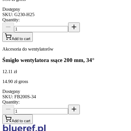
Dostępny
SKU
:
G230-H25
Quantity
:
Add to cart
Akcesoria do wentylatorów
Śmigło wentylatora ssące 200 mm, 34°
12.11 zł
14.90 zł
gross
Dostępny
SKU
:
FB200S-34
Quantity
:
Add to cart