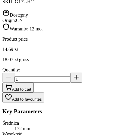
SKU:
G172-H11
Dostępny
Origin:
CN
Warranty:
12 mo.
Product price
14.69 zł
18.07 zł
gross
Quantity
:
Add to cart
Add to favourites
Key Parameters
Średnica
172 mm
Wysokość