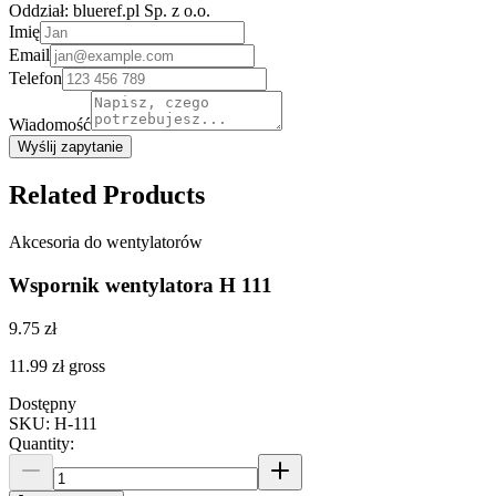
Oddział:
blueref.pl Sp. z o.o.
Imię
Email
Telefon
Wiadomość
Wyślij zapytanie
Related Products
Akcesoria do wentylatorów
Wspornik wentylatora H 111
9.75 zł
11.99 zł
gross
Dostępny
SKU
:
H-111
Quantity
: