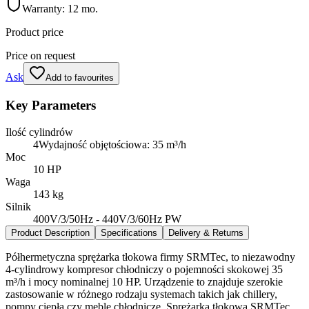
Warranty:
12 mo.
Product price
Price on request
Ask
Add to favourites
Key Parameters
Ilość cylindrów
4Wydajność objętościowa: 35 m³/h
Moc
10 HP
Waga
143 kg
Silnik
400V/3/50Hz - 440V/3/60Hz PW
Product Description
Specifications
Delivery & Returns
Półhermetyczna sprężarka tłokowa firmy SRMTec, to niezawodny
4-cylindrowy kompresor chłodniczy o pojemności skokowej 35
m³/h i mocy nominalnej 10 HP. Urządzenie to znajduje szerokie
zastosowanie w różnego rodzaju systemach takich jak chillery,
pompy ciepła czy meble chłodnicze. Sprężarka tłokowa SRMTec