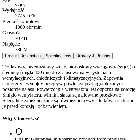
ssący
Wydajność
3745 m³/h
Prędkość obrotowa
1380 obr/min
Głośność
70 dB
Napięcie
380 V
Product Description
Specifications
Delivery & Returns
Trójfazowy, przemysłowy wentylator osiowy wyciągowy (ssący) o
średnicy śmigła 400 mm do zastosowania w systemach
wentylacyjnych, chłodniczych i klimatyzacyjnych. Zapewnia
skuteczny i wydajny przepływ powietrza przy ograniczonym
poziomie hałasu. Powierzchnia wentylatora jest odporna na korozję.
Śmigło wentylatora, wirnik i siatka są malowane proszkowo.
Specjalnie zabezpieczone są również pokrywy silników, co chroni
je przed korozją i odbarwieniem.
Why Choose Us?
Quality Guarantee
Only verified products from reputable