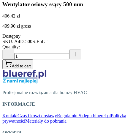
Wentylator osiowy ssący 500 mm
406.42 zł
499.90 zł
gross
Dostępny
SKU
:
A4D-500S-E5LT
Quantity
:
Add to cart
Profesjonalne rozwiązania dla branży HVAC
INFORMACJE
Kontakt
Czas i koszt dostawy
Regulamin Sklepu blueref.pl
Polityka
prywatności
Materiały do pobrania
OFERTA