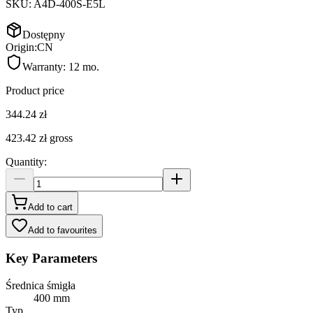
SKU:
A4D-400S-E5L
Dostępny
Origin:
CN
Warranty:
12 mo.
Product price
344.24 zł
423.42 zł
gross
Quantity
:
Add to cart
Add to favourites
Key Parameters
Średnica śmigła
400 mm
Typ