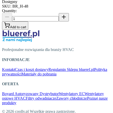
Dostępny
SKU
:
BR_H-48
Quantity
:
Add to cart
Profesjonalne rozwiązania dla branży HVAC
INFORMACJE
Kontakt
Czas i koszt dostawy
Regulamin Sklepu blueref.pl
Polityka
prywatności
Materiały do pobrania
OFERTA
Boyard Autoryzowany Dystrybutor
Wentylatory EC
Wentylatory
osiowe HVAC
Filtry odwadniacze
Zawory chłodnicze
Poznaj nasze
produkty
© 2026 coolly.pl Wszelkie prawa zastrzeżone.