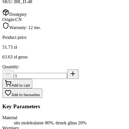
SKU:
BR_D-48
Dostępny
Origin:
CN
Warranty:
12 mo.
Product price
51.73 zł
63.63 zł
gross
Quantity
:
Add to cart
Add to favourites
Key Parameters
Material
sito molekularne 80%, tlenek glinu 20%
Wymiary