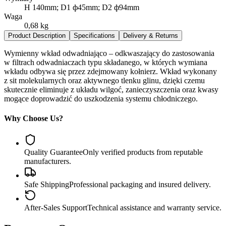
H 140mm; D1 ф45mm; D2 ф94mm
Waga
0,68 kg
Product Description
Specifications
Delivery & Returns
Wymienny wkład odwadniająco – odkwaszający do zastosowania
w filtrach odwadniaczach typu składanego, w których wymiana
wkładu odbywa się przez zdejmowany kołnierz. Wkład wykonany
z sit molekularnych oraz aktywnego tlenku glinu, dzięki czemu
skutecznie eliminuje z układu wilgoć, zanieczyszczenia oraz kwasy
mogące doprowadzić do uszkodzenia systemu chłodniczego.
Why Choose Us?
Quality Guarantee
Only verified products from reputable
manufacturers.
Safe Shipping
Professional packaging and insured delivery.
After-Sales Support
Technical assistance and warranty service.