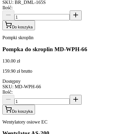
SKU
:
BR_DML-165S
Ilość
:
Do koszyka
Pompki skroplin
Pompka do skroplin MD-WPH-66
130.00 zł
159.90 zł
brutto
Dostępny
SKU
:
MD-WPH-66
Ilość
:
Do koszyka
Wentylatory osiowe EC
Wentylator AS-200