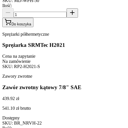
SKU
:
MD-WPH-50
Ilość
:
Do koszyka
Sprężarki półhermetyczne
Sprężarka SRMTec H2021
Cena na zapytanie
Na zamówienie
SKU
:
RP2-H2021-S
Zawory zwrotne
Zawór zwrotny kątowy 7/8" SAE
439.92 zł
541.10 zł
brutto
Dostępny
SKU
:
BR_NRVH-22