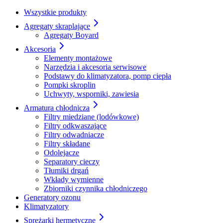
Wszystkie produkty
Agregaty skraplające
Agregaty Boyard
Akcesoria
Elementy montażowe
Narzędzia i akcesoria serwisowe
Podstawy do klimatyzatora, pomp ciepła
Pompki skroplin
Uchwyty, wsporniki, zawiesia
Armatura chłodnicza
Filtry miedziane (lodówkowe)
Filtry odkwaszające
Filtry odwadniacze
Filtry składane
Odolejacze
Separatory cieczy
Tłumiki drgań
Wkłady wymienne
Zbiorniki czynnika chłodniczego
Generatory ozonu
Klimatyzatory
Sprężarki hermetyczne