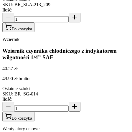
SKU
:
BR_SLA-213_209
Ilość
:
Do koszyka
Wzierniki
Wziernik czynnika chłodniczego z indykatorem
wilgotności 1/4” SAE
40.57 zł
49.90 zł
brutto
Ostatnie sztuki
SKU
:
BR_SG-014
Ilość
:
Do koszyka
Wentylatory osiowe