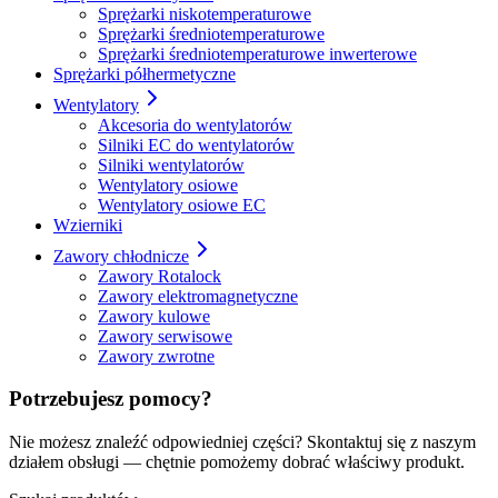
Sprężarki niskotemperaturowe
Sprężarki średniotemperaturowe
Sprężarki średniotemperaturowe inwerterowe
Sprężarki półhermetyczne
Wentylatory
Akcesoria do wentylatorów
Silniki EC do wentylatorów
Silniki wentylatorów
Wentylatory osiowe
Wentylatory osiowe EC
Wzierniki
Zawory chłodnicze
Zawory Rotalock
Zawory elektromagnetyczne
Zawory kulowe
Zawory serwisowe
Zawory zwrotne
Potrzebujesz pomocy?
Nie możesz znaleźć odpowiedniej części? Skontaktuj się z naszym
działem obsługi — chętnie pomożemy dobrać właściwy produkt.