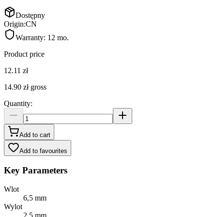
Dostępny
Origin:
CN
Warranty:
12 mo.
Product price
12.11 zł
14.90 zł
gross
Quantity
:
Add to cart
Add to favourites
Key Parameters
Wlot
6,5 mm
Wylot
2,5 mm