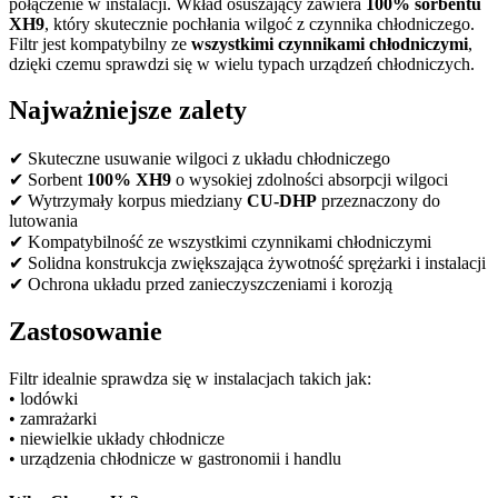
połączenie w instalacji. Wkład osuszający zawiera
100% sorbentu
XH9
, który skutecznie pochłania wilgoć z czynnika chłodniczego.
Filtr jest kompatybilny ze
wszystkimi czynnikami chłodniczymi
,
dzięki czemu sprawdzi się w wielu typach urządzeń chłodniczych.
Najważniejsze zalety
✔ Skuteczne usuwanie wilgoci z układu chłodniczego
✔ Sorbent
100% XH9
o wysokiej zdolności absorpcji wilgoci
✔ Wytrzymały korpus miedziany
CU-DHP
przeznaczony do
lutowania
✔ Kompatybilność ze wszystkimi czynnikami chłodniczymi
✔ Solidna konstrukcja zwiększająca żywotność sprężarki i instalacji
✔ Ochrona układu przed zanieczyszczeniami i korozją
Zastosowanie
Filtr idealnie sprawdza się w instalacjach takich jak:
• lodówki
• zamrażarki
• niewielkie układy chłodnicze
• urządzenia chłodnicze w gastronomii i handlu