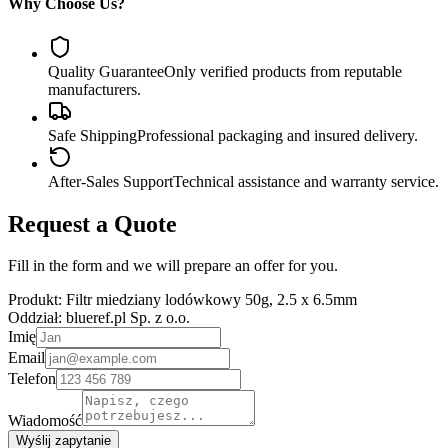
Why Choose Us?
Quality Guarantee
Only verified products from reputable
manufacturers.
Safe Shipping
Professional packaging and insured delivery.
After-Sales Support
Technical assistance and warranty service.
Request a Quote
Fill in the form and we will prepare an offer for you.
Produkt:
Filtr miedziany lodówkowy 50g, 2.5 x 6.5mm
Oddział:
blueref.pl Sp. z o.o.
Imię
Email
Telefon
Wiadomość
Wyślij zapytanie