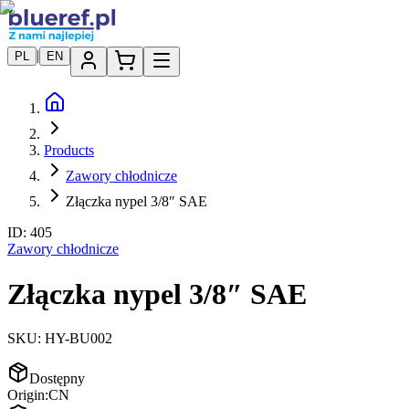
|
PL
EN
Products
Zawory chłodnicze
Złączka nypel 3/8″ SAE
ID:
405
Zawory chłodnicze
Złączka nypel 3/8″ SAE
SKU:
HY-BU002
Dostępny
Origin:
CN