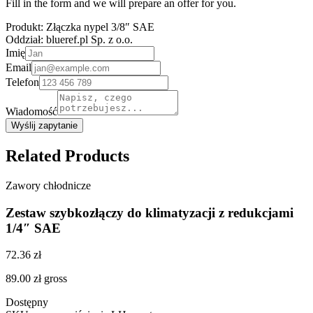
Fill in the form and we will prepare an offer for you.
Produkt:
Złączka nypel 3/8″ SAE
Oddział:
blueref.pl Sp. z o.o.
Imię
Email
Telefon
Wiadomość
Wyślij zapytanie
Related Products
Zawory chłodnicze
Zestaw szybkozłączy do klimatyzacji z redukcjami
1/4″ SAE
72.36 zł
89.00 zł
gross
Dostępny