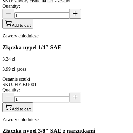
SKU
:
zawory ciśnienia LH - zestaw
Quantity
:
Add to cart
Zawory chłodnicze
Złączka nypel 1/4″ SAE
3.24 zł
3.99 zł
gross
Ostatnie sztuki
SKU
:
HY-BU001
Quantity
:
Add to cart
Zawory chłodnicze
Złączka nypel 3/8″ SAE z narzutkami