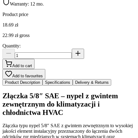
Warranty:
12 mo.
Product price
18.69 zł
22.99 zł
gross
Quantity
:
Add to cart
Add to favourites
Product Description
Specifications
Delivery & Returns
Złączka 5/8″ SAE – nypel z gwintem
zewnętrznym do klimatyzacji i
chłodnictwa HVAC
Złączka typu nypel 5/8″ SAE z gwintem zewnętrznym to wysokiej
jakości element instalacyjny przeznaczony do łączenia dwóch
odcinków rur miedzianych w systemach klimatyzacji oraz