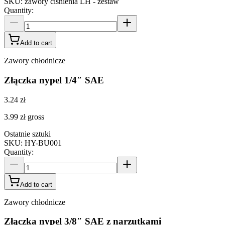
SKU
:
zawory ciśnienia LH - zestaw
Quantity
:
Add to cart
Zawory chłodnicze
Złączka nypel 1/4″ SAE
3.24 zł
3.99 zł
gross
Ostatnie sztuki
SKU
:
HY-BU001
Quantity
:
Add to cart
Zawory chłodnicze
Złączka nypel 3/8″ SAE z narzutkami