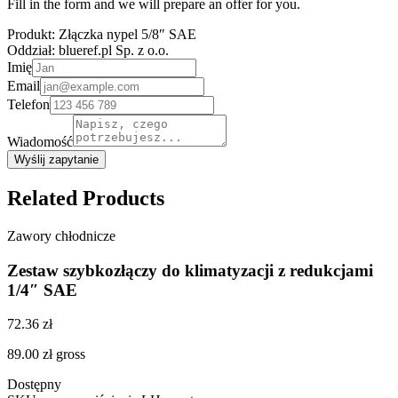
Fill in the form and we will prepare an offer for you.
Produkt:
Złączka nypel 5/8″ SAE
Oddział:
blueref.pl Sp. z o.o.
Imię
Email
Telefon
Wiadomość
Wyślij zapytanie
Related Products
Zawory chłodnicze
Zestaw szybkozłączy do klimatyzacji z redukcjami
1/4″ SAE
72.36 zł
89.00 zł
gross
Dostępny