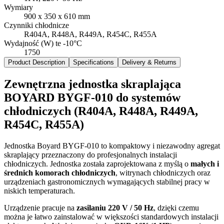
Wymiary
900 x 350 x 610 mm
Czynniki chłodnicze
R404A, R448A, R449A, R454C, R455A
Wydajność (W) te -10°C
1750
Product Description
Specifications
Delivery & Returns
Zewnętrzna jednostka skraplająca
BOYARD BYGF-010 do systemów
chłodniczych (R404A, R448A, R449A,
R454C, R455A)
Jednostka Boyard BYGF-010 to kompaktowy i niezawodny agregat
skraplający przeznaczony do profesjonalnych instalacji
chłodniczych. Jednostka została zaprojektowana z myślą o
małych i
średnich komorach chłodniczych
, witrynach chłodniczych oraz
urządzeniach gastronomicznych wymagających stabilnej pracy w
niskich temperaturach.
Urządzenie pracuje na
zasilaniu 220 V / 50 Hz
, dzięki czemu
można je łatwo zainstalować w większości standardowych instalacji