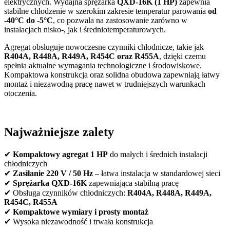
elektrycznych. Wydajna sprężarka
QXD-16K (1 HP)
zapewnia
stabilne chłodzenie w szerokim zakresie temperatur parowania
od
-40°C do -5°C
, co pozwala na zastosowanie zarówno w
instalacjach nisko-, jak i średniotemperaturowych.
Agregat obsługuje nowoczesne czynniki chłodnicze, takie jak
R404A, R448A, R449A, R454C oraz R455A
, dzięki czemu
spełnia aktualne wymagania technologiczne i środowiskowe.
Kompaktowa konstrukcja oraz solidna obudowa zapewniają łatwy
montaż i niezawodną pracę nawet w trudniejszych warunkach
otoczenia.
Najważniejsze zalety
✔
Kompaktowy agregat 1 HP
do małych i średnich instalacji
chłodniczych
✔
Zasilanie 220 V / 50 Hz
– łatwa instalacja w standardowej sieci
✔
Sprężarka QXD-16K
zapewniająca stabilną pracę
✔ Obsługa czynników chłodniczych:
R404A, R448A, R449A,
R454C, R455A
✔
Kompaktowe wymiary i prosty montaż
✔ Wysoka niezawodność i trwała konstrukcja