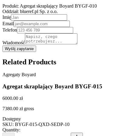
Produkt:
Agregat skraplający Boyard BYGF-010
Oddział:
blueref.pl Sp. z o.o.
Imię
Email
Telefon
Wiadomość
Wyślij zapytanie
Related Products
Agregaty Boyard
Agregat skraplający Boyard BYGF-015
6000.00 zł
7380.00 zł
gross
Dostępny
SKU
:
BYGF-015-QXD-SEDP-10
Quantity
: