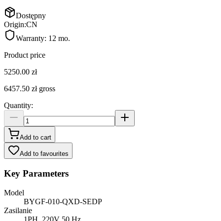
Dostępny
Origin:
CN
Warranty:
12 mo.
Product price
5250.00 zł
6457.50 zł
gross
Quantity
:
Add to cart
Add to favourites
Key Parameters
Model
BYGF-010-QXD-SEDP
Zasilanie
1PH, 220V 50 Hz