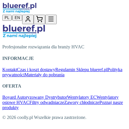
|
PL
EN
Profesjonalne rozwiązania dla branży HVAC
INFORMACJE
Kontakt
Czas i koszt dostawy
Regulamin Sklepu blueref.pl
Polityka
prywatności
Materiały do pobrania
OFERTA
Boyard Autoryzowany Dystrybutor
Wentylatory EC
Wentylatory
osiowe HVAC
Filtry odwadniacze
Zawory chłodnicze
Poznaj nasze
produkty
© 2026 coolly.pl Wszelkie prawa zastrzeżone.