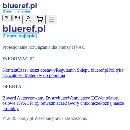
|
PL
EN
Profesjonalne rozwiązania dla branży HVAC
INFORMACJE
Kontakt
Czas i koszt dostawy
Regulamin Sklepu blueref.pl
Polityka
prywatności
Materiały do pobrania
OFERTA
Boyard Autoryzowany Dystrybutor
Wentylatory EC
Wentylatory
osiowe HVAC
Filtry odwadniacze
Zawory chłodnicze
Poznaj nasze
produkty
© 2026 coolly.pl Wszelkie prawa zastrzeżone.