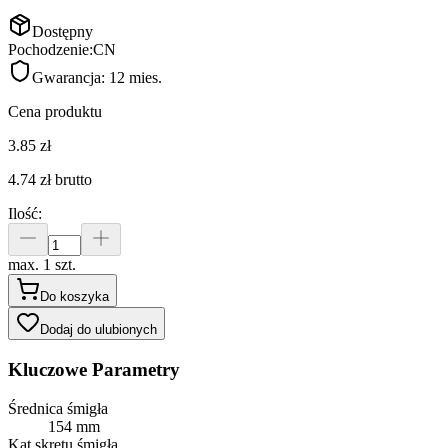
Dostępny
Pochodzenie:
CN
Gwarancja:
12 mies.
Cena produktu
3.85 zł
4.74 zł
brutto
Ilość
:
max. 1 szt.
Do koszyka
Dodaj do ulubionych
Kluczowe Parametry
Średnica śmigła
154 mm
Kąt skrętu śmigła