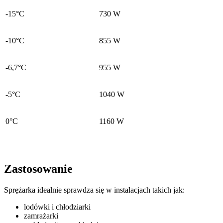
-15°C
730 W
-10°C
855 W
-6,7°C
955 W
-5°C
1040 W
0°C
1160 W
Zastosowanie
Sprężarka idealnie sprawdza się w instalacjach takich jak:
lodówki i chłodziarki
zamrażarki