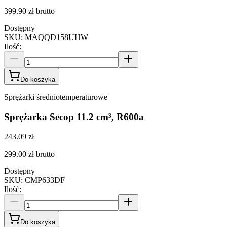
399.90 zł
brutto
Dostępny
SKU
:
MAQQD158UHW
Ilość
:
Do koszyka
Sprężarki średniotemperaturowe
Sprężarka Secop 11.2 cm³, R600a
243.09 zł
299.00 zł
brutto
Dostępny
SKU
:
CMP633DF
Ilość
:
Do koszyka