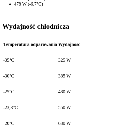
478 W (-6,7°C)
Wydajność chłodnicza
Temperatura odparowania
Wydajność
-35°C
325 W
-30°C
385 W
-25°C
480 W
-23,3°C
550 W
-20°C
630 W