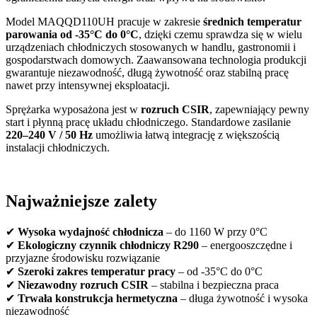
Model MAQQD110UH pracuje w zakresie
średnich temperatur
parowania od -35°C do 0°C
, dzięki czemu sprawdza się w wielu
urządzeniach chłodniczych stosowanych w handlu, gastronomii i
gospodarstwach domowych. Zaawansowana technologia produkcji
gwarantuje niezawodność, długą żywotność oraz stabilną pracę
nawet przy intensywnej eksploatacji.
Sprężarka wyposażona jest w
rozruch CSIR
, zapewniający pewny
start i płynną pracę układu chłodniczego. Standardowe zasilanie
220–240 V / 50 Hz
umożliwia łatwą integrację z większością
instalacji chłodniczych.
Najważniejsze zalety
✔
Wysoka wydajność chłodnicza
– do 1160 W przy 0°C
✔
Ekologiczny czynnik chłodniczy R290
– energooszczędne i
przyjazne środowisku rozwiązanie
✔
Szeroki zakres temperatur pracy
– od -35°C do 0°C
✔
Niezawodny rozruch CSIR
– stabilna i bezpieczna praca
✔
Trwała konstrukcja hermetyczna
– długa żywotność i wysoka
niezawodność