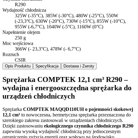
R290
Wydajność chłodnicza
325W (-35°C), 385W (-30°C), 480W (-25°C), 550W
(-23,3°C), 630W (-20°C), 730W (-15°C), 855W (-10°C),
955W (-6,7°C), 1040W (-5°C), 1160W (0°C)
Napełnienie olejem
250 g
Moc wejściowa
366W (- 23,3°C), 478W (- 6,7°C)
Rozruch
CSIR
Opis Produktu
Specyfikacja
Dostawa i Zwroty
Sprężarka COMPTEK 12,1 cm³ R290 –
wydajna i energooszczędna sprężarka do
urządzeń chłodniczych
Sprężarka
COMPTEK MAQQD110UH o pojemności skokowej
12,1 cm³
to nowoczesna, hermetyczna sprężarka przeznaczona do
szerokiego zakresu zastosowań w urządzeniach chłodniczych.
Dzięki zastosowaniu
ekologicznego czynnika chłodniczego R290
zapewnia wysoką wydajność chłodniczą przy jednoczesnym
ograniczeniu zużycia energii oraz wpływu na środowisko.