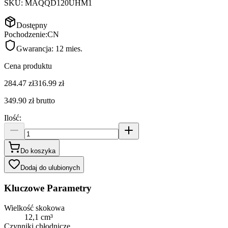
SKU:
MAQQD120UHM1
Dostępny
Pochodzenie:
CN
Gwarancja:
12 mies.
Cena produktu
284.47 zł
316.99 zł
349.90 zł
brutto
Ilość
:
Do koszyka
Dodaj do ulubionych
Kluczowe Parametry
Wielkość skokowa
12,1 cm³
Czynniki chłodnicze