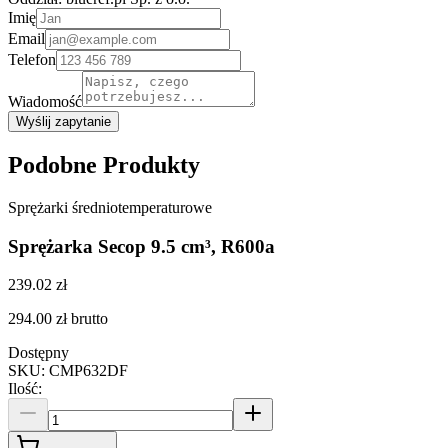
Imię
Email
Telefon
Wiadomość
Wyślij zapytanie
Podobne Produkty
Sprężarki średniotemperaturowe
Sprężarka Secop 9.5 cm³, R600a
239.02 zł
294.00 zł
brutto
Dostępny
SKU
:
CMP632DF
Ilość
: