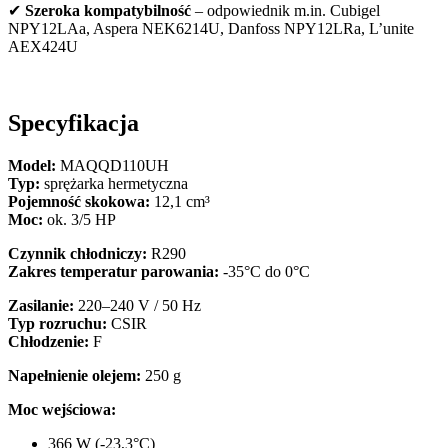
✔
Szeroka kompatybilność
– odpowiednik m.in. Cubigel
NPY12LAa, Aspera NEK6214U, Danfoss NPY12LRa, L’unite
AEX424U
Specyfikacja
Model:
MAQQD110UH
Typ:
sprężarka hermetyczna
Pojemność skokowa:
12,1 cm³
Moc:
ok. 3/5 HP
Czynnik chłodniczy:
R290
Zakres temperatur parowania:
-35°C do 0°C
Zasilanie:
220–240 V / 50 Hz
Typ rozruchu:
CSIR
Chłodzenie:
F
Napełnienie olejem:
250 g
Moc wejściowa:
366 W (-23,3°C)