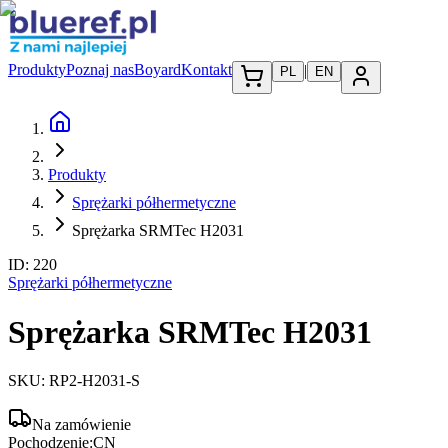
Produkty
Poznaj nas
Boyard
Kontakt
|
PL
EN
Produkty
Sprężarki półhermetyczne
Sprężarka SRMTec H2031
ID:
220
Sprężarki półhermetyczne
Sprężarka SRMTec H2031
SKU:
RP2-H2031-S
Na zamówienie
Pochodzenie:
CN