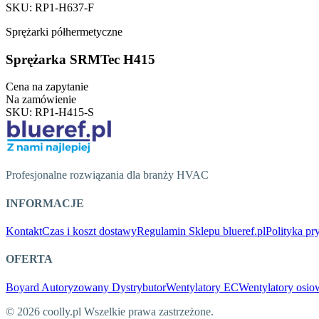
SKU
:
RP1-H637-F
Sprężarki półhermetyczne
Sprężarka SRMTec H415
Cena na zapytanie
Na zamówienie
SKU
:
RP1-H415-S
Profesjonalne rozwiązania dla branży HVAC
INFORMACJE
Kontakt
Czas i koszt dostawy
Regulamin Sklepu blueref.pl
Polityka pr
OFERTA
Boyard Autoryzowany Dystrybutor
Wentylatory EC
Wentylatory os
© 2026 coolly.pl Wszelkie prawa zastrzeżone.