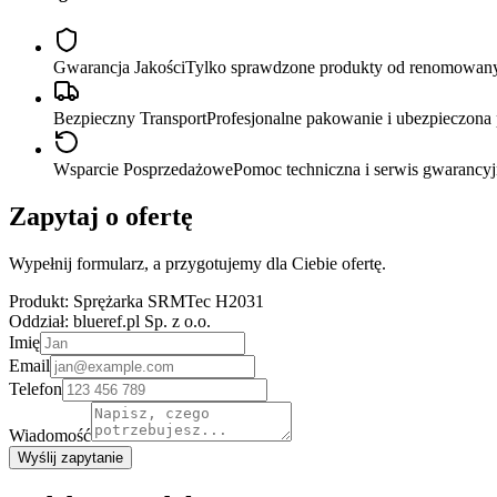
Gwarancja Jakości
Tylko sprawdzone produkty od renomowan
Bezpieczny Transport
Profesjonalne pakowanie i ubezpieczona 
Wsparcie Posprzedażowe
Pomoc techniczna i serwis gwarancyj
Zapytaj o ofertę
Wypełnij formularz, a przygotujemy dla Ciebie ofertę.
Produkt:
Sprężarka SRMTec H2031
Oddział:
blueref.pl Sp. z o.o.
Imię
Email
Telefon
Wiadomość
Wyślij zapytanie