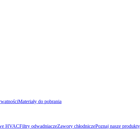
ywatności
Materiały do pobrania
iowe HVAC
Filtry odwadniacze
Zawory chłodnicze
Poznaj nasze produkty