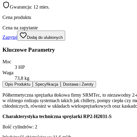
Gwarancja:
12 mies.
Cena produktu
Cena na zapytanie
Zapytaj
Dodaj do ulubionych
Kluczowe Parametry
Moc
3 HP
Waga
73,8 kg
Opis Produktu
Specyfikacja
Dostawa i Zwroty
Półhermetyczna sprężarka tłokowa firmy SRMTec, to niezawodny 2-c
w różnego rodzaju systemach takich jak chillery, pompy ciepła czy
chłodniczych, również w układach wielosprężarkowych oraz kaskad
Charakterystyka techniczna sprężarki RP2-H2031-S
Ilość cylindrów: 2