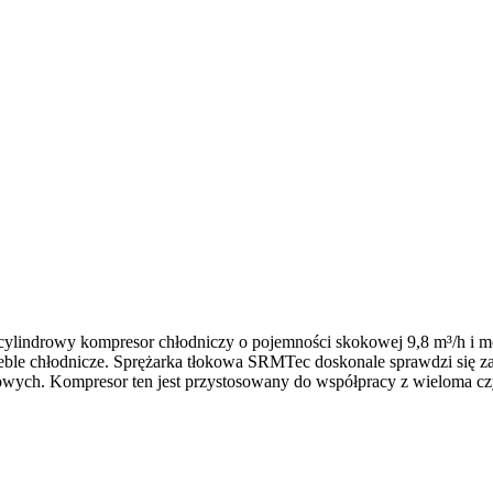
ylindrowy kompresor chłodniczy o pojemności skokowej 9,8 m³/h i mo
 meble chłodnicze. Sprężarka tłokowa SRMTec doskonale sprawdzi się 
owych. Kompresor ten jest przystosowany do współpracy z wieloma 