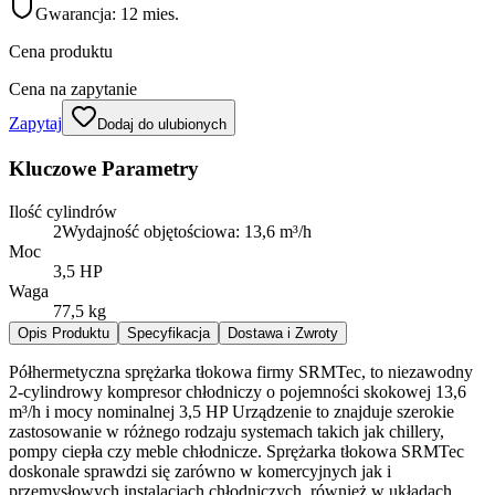
Gwarancja:
12 mies.
Cena produktu
Cena na zapytanie
Zapytaj
Dodaj do ulubionych
Kluczowe Parametry
Ilość cylindrów
2Wydajność objętościowa: 13,6 m³/h
Moc
3,5 HP
Waga
77,5 kg
Opis Produktu
Specyfikacja
Dostawa i Zwroty
Półhermetyczna sprężarka tłokowa firmy SRMTec, to niezawodny
2-cylindrowy kompresor chłodniczy o pojemności skokowej 13,6
m³/h i mocy nominalnej 3,5 HP Urządzenie to znajduje szerokie
zastosowanie w różnego rodzaju systemach takich jak chillery,
pompy ciepła czy meble chłodnicze. Sprężarka tłokowa SRMTec
doskonale sprawdzi się zarówno w komercyjnych jak i
przemysłowych instalacjach chłodniczych, również w układach