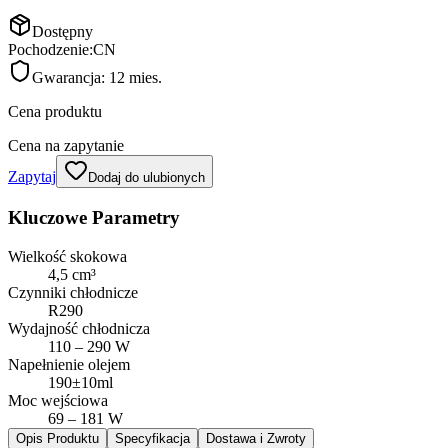
Dostępny
Pochodzenie:
CN
Gwarancja:
12 mies.
Cena produktu
Cena na zapytanie
Zapytaj
Dodaj do ulubionych
Kluczowe Parametry
Wielkość skokowa
4,5 cm³
Czynniki chłodnicze
R290
Wydajność chłodnicza
110 – 290 W
Napełnienie olejem
190±10ml
Moc wejściowa
69 – 181 W
Opis Produktu
Specyfikacja
Dostawa i Zwroty