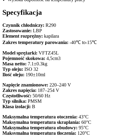
Specyfikacja
Czynnik chłodniczy:
R290
Zastosowanie:
LBP
Element rozprężny:
kapilara
Zakres temperatury parowania:
-40℃ to-15℃
Model sprężarki:
VFTZ45L
Pojemność skokowa:
4,5cm3
Masa netto:
7.1±0.3kg
Typ oleju:
ISO 32
Ilość oleju:
190±10ml
Napięcie znamionowe:
220–240 V
Zakres napięcia:
187–254 V
Częstotliwość:
50/60 Hz
Typ silnika:
PMSM
Klasa izolacji:
B
Maksymalna temperatura otoczenia:
43°C
Maksymalna temperatura skraplania:
60°C
Maksymalna temperatura obudowy:
95°C
Maksymalna temperatura tłoczenia:
120°C