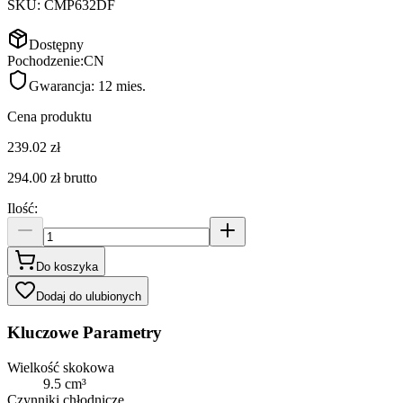
SKU:
CMP632DF
Dostępny
Pochodzenie:
CN
Gwarancja:
12 mies.
Cena produktu
239.02 zł
294.00 zł
brutto
Ilość
:
Do koszyka
Dodaj do ulubionych
Kluczowe Parametry
Wielkość skokowa
9.5 cm³
Czynniki chłodnicze