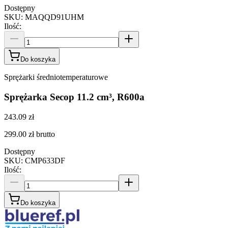
Dostępny
SKU
:
MAQQD91UHM
Ilość
:
Do koszyka
Sprężarki średniotemperaturowe
Sprężarka Secop 11.2 cm³, R600a
243.09 zł
299.00 zł
brutto
Dostępny
SKU
:
CMP633DF
Ilość
:
Do koszyka