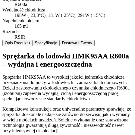
R600a
Wydajność chłodnicza
198W (-23,3°C), 181W (-25°C), 291W (-15°C)
Napełnienie olejem
165 ml
Rozruch
RSIR
Opis Produktu
Specyfikacja
Dostawa i Zwroty
Sprężarka do lodówki HMK95AA R600a
– wydajna i energooszczędna
Sprężarka HMK95AA to wysokiej jakości jednostka chłodnicza
przeznaczona do pracy w lodówkach i zamrażarkach domowych.
Dzięki zastosowaniu ekologicznego czynnika chłodniczego R600a
(izobutan) zapewnia wydajną, cichą i energooszczędną pracę,
spełniając nowoczesne standardy chłodnictwa.
Kompaktowa konstrukcja oraz uniwersalne parametry sprawiają, że
sprężarka doskonale nadaje się zarówno do serwisu, jak i wymiany
w wielu modelach urządzeń. Solidne wykonanie oraz sprawdzona
technologia gwarantują długą żywotność i niezawodność nawet
przy intensywnej eksploatacji.