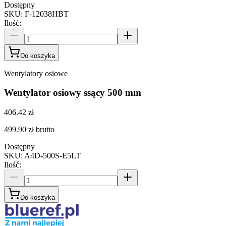
Dostępny
SKU
:
F-12038HBT
Ilość
:
Do koszyka
Wentylatory osiowe
Wentylator osiowy ssący 500 mm
406.42 zł
499.90 zł
brutto
Dostępny
SKU
:
A4D-500S-E5LT
Ilość
:
Do koszyka