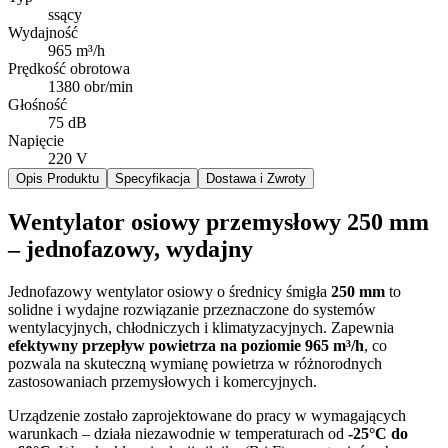
ssący
Wydajność
965 m³/h
Prędkość obrotowa
1380 obr/min
Głośność
75 dB
Napięcie
220 V
Opis Produktu
Specyfikacja
Dostawa i Zwroty
Wentylator osiowy przemysłowy 250 mm
– jednofazowy, wydajny
Jednofazowy wentylator osiowy o średnicy śmigła
250 mm
to
solidne i wydajne rozwiązanie przeznaczone do systemów
wentylacyjnych, chłodniczych i klimatyzacyjnych. Zapewnia
efektywny przepływ powietrza na poziomie 965 m³/h
, co
pozwala na skuteczną wymianę powietrza w różnorodnych
zastosowaniach przemysłowych i komercyjnych.
Urządzenie zostało zaprojektowane do pracy w wymagających
warunkach – działa niezawodnie w temperaturach od
-25°C do