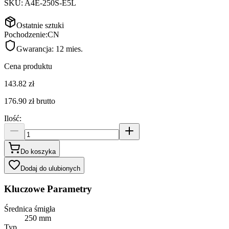
SKU:
A4E-250S-E5L
Ostatnie sztuki
Pochodzenie:
CN
Gwarancja:
12 mies.
Cena produktu
143.82 zł
176.90 zł
brutto
Ilość
:
Do koszyka
Dodaj do ulubionych
Kluczowe Parametry
Średnica śmigła
250 mm
Typ