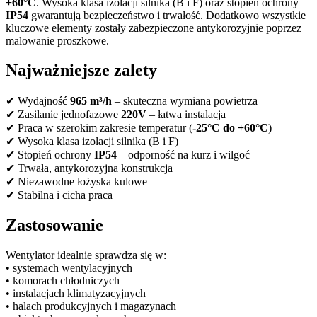
+60°C
. Wysoka klasa izolacji silnika (B i F) oraz stopień ochrony
IP54
gwarantują bezpieczeństwo i trwałość. Dodatkowo wszystkie
kluczowe elementy zostały zabezpieczone antykorozyjnie poprzez
malowanie proszkowe.
Najważniejsze zalety
✔ Wydajność
965 m³/h
– skuteczna wymiana powietrza
✔ Zasilanie jednofazowe
220V
– łatwa instalacja
✔ Praca w szerokim zakresie temperatur (
-25°C do +60°C
)
✔ Wysoka klasa izolacji silnika (B i F)
✔ Stopień ochrony
IP54
– odporność na kurz i wilgoć
✔ Trwała, antykorozyjna konstrukcja
✔ Niezawodne łożyska kulowe
✔ Stabilna i cicha praca
Zastosowanie
Wentylator idealnie sprawdza się w:
• systemach wentylacyjnych
• komorach chłodniczych
• instalacjach klimatyzacyjnych
• halach produkcyjnych i magazynach