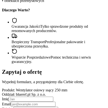
• obiektach przemysłowych
Dlaczego Warto?
Gwarancja Jakości
Tylko sprawdzone produkty od
renomowanych producentów.
Bezpieczny Transport
Profesjonalne pakowanie i
ubezpieczona przesyłka.
Wsparcie Posprzedażowe
Pomoc techniczna i serwis
gwarancyjny.
Zapytaj o ofertę
Wypełnij formularz, a przygotujemy dla Ciebie ofertę.
Produkt:
Wentylator osiowy ssący 250 mm
Oddział:
blueref.pl Sp. z o.o.
Imię
Email