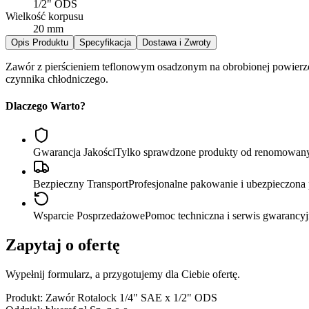
1/2" ODS
Wielkość korpusu
20 mm
Opis Produktu
Specyfikacja
Dostawa i Zwroty
Zawór z pierścieniem ‎‎teflonowym‎‎ osadzonym na obrobionej powierz
czynnika chłodniczego.
Dlaczego Warto?
Gwarancja Jakości
Tylko sprawdzone produkty od renomowan
Bezpieczny Transport
Profesjonalne pakowanie i ubezpieczona 
Wsparcie Posprzedażowe
Pomoc techniczna i serwis gwarancyj
Zapytaj o ofertę
Wypełnij formularz, a przygotujemy dla Ciebie ofertę.
Produkt:
Zawór Rotalock 1/4" SAE x 1/2" ODS