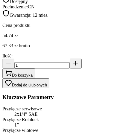
Dostępny
Pochodzenie:
CN
Gwarancja:
12 mies.
Cena produktu
54.74 zł
67.33 zł
brutto
Ilość
:
Do koszyka
Dodaj do ulubionych
Kluczowe Parametry
Przyłącze serwisowe
2x1/4” SAE
Przyłącze Rotalock
1”
Przyłącze wlotowe