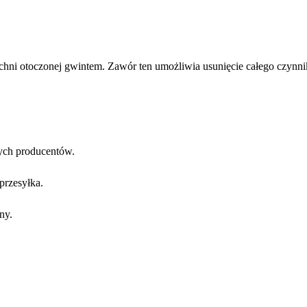
chni otoczonej gwintem. Zawór ten umożliwia usunięcie całego ‎‎czynnik
ych producentów.
przesyłka.
ny.