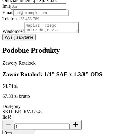
Oddział:
blueref.pl Sp. z o.o.
Imię
Email
Telefon
Wiadomość
Wyślij zapytanie
Podobne Produkty
Zawory Rotalock
Zawór Rotalock 1/4" SAE x 1.3/8" ODS
54.74 zł
67.33 zł
brutto
Dostępny
SKU
:
BR_RV-1-3-8
Ilość
: