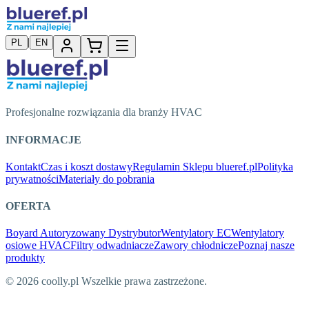
|
PL
EN
Profesjonalne rozwiązania dla branży HVAC
INFORMACJE
Kontakt
Czas i koszt dostawy
Regulamin Sklepu blueref.pl
Polityka
prywatności
Materiały do pobrania
OFERTA
Boyard Autoryzowany Dystrybutor
Wentylatory EC
Wentylatory
osiowe HVAC
Filtry odwadniacze
Zawory chłodnicze
Poznaj nasze
produkty
© 2026 coolly.pl Wszelkie prawa zastrzeżone.