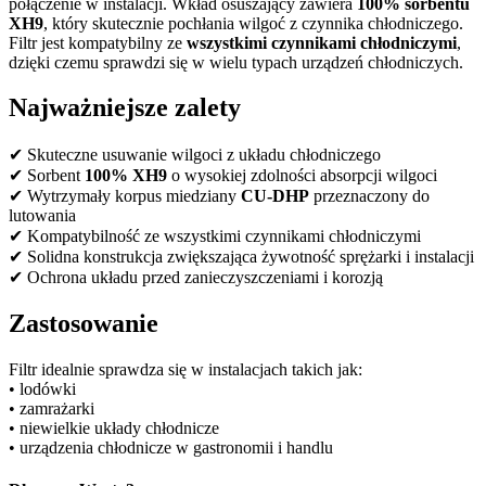
połączenie w instalacji. Wkład osuszający zawiera
100% sorbentu
XH9
, który skutecznie pochłania wilgoć z czynnika chłodniczego.
Filtr jest kompatybilny ze
wszystkimi czynnikami chłodniczymi
,
dzięki czemu sprawdzi się w wielu typach urządzeń chłodniczych.
Najważniejsze zalety
✔ Skuteczne usuwanie wilgoci z układu chłodniczego
✔ Sorbent
100% XH9
o wysokiej zdolności absorpcji wilgoci
✔ Wytrzymały korpus miedziany
CU-DHP
przeznaczony do
lutowania
✔ Kompatybilność ze wszystkimi czynnikami chłodniczymi
✔ Solidna konstrukcja zwiększająca żywotność sprężarki i instalacji
✔ Ochrona układu przed zanieczyszczeniami i korozją
Zastosowanie
Filtr idealnie sprawdza się w instalacjach takich jak:
• lodówki
• zamrażarki
• niewielkie układy chłodnicze
• urządzenia chłodnicze w gastronomii i handlu