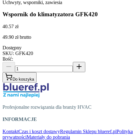
Uchwyty, wsporniki, zawiesia
Wspornik do klimatyzatora GFK420
40.57 zł
49.90 zł
brutto
Dostępny
SKU
:
GFK420
Ilość
:
Do koszyka
Profesjonalne rozwiązania dla branży HVAC
INFORMACJE
Kontakt
Czas i koszt dostawy
Regulamin Sklepu blueref.pl
Polityka
prywatności
Materiały do pobrania