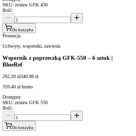
SKU
:
zestaw GFK 450
Ilość
:
Do koszyka
Promocja
Uchwyty, wsporniki, zawiesia
Wspornik z poprzeczką GFK-550 – 6 sztuk |
BlueRef
292.20 zł
340.98 zł
359.40 zł
brutto
Dostępny
SKU
:
zestaw GFK 550
Ilość
:
Do koszyka