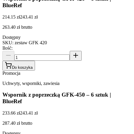
BlueRef
214.15 zł
243.41 zł
263.40 zł
brutto
Dostępny
SKU
:
zestaw GFK 420
Ilość
:
Do koszyka
Promocja
Uchwyty, wsporniki, zawiesia
Wspornik z poprzeczką GFK-450 – 6 sztuk |
BlueRef
233.66 zł
243.41 zł
287.40 zł
brutto
Dostępny