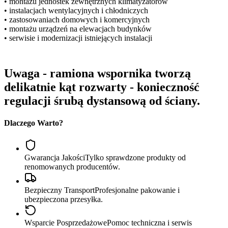
• montażu jednostek zewnętrznych klimatyzatorów
• instalacjach wentylacyjnych i chłodniczych
• zastosowaniach domowych i komercyjnych
• montażu urządzeń na elewacjach budynków
• serwisie i modernizacji istniejących instalacji
Uwaga - ramiona wspornika tworzą
delikatnie kąt rozwarty - konieczność
regulacji śrubą dystansową od ściany.
Dlaczego Warto?
Gwarancja Jakości
Tylko sprawdzone produkty od
renomowanych producentów.
Bezpieczny Transport
Profesjonalne pakowanie i
ubezpieczona przesyłka.
Wsparcie Posprzedażowe
Pomoc techniczna i serwis