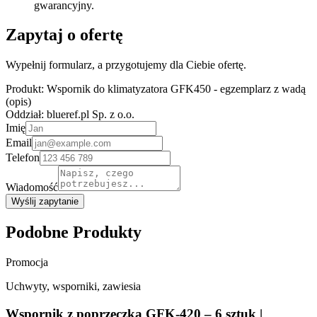
gwarancyjny.
Zapytaj o ofertę
Wypełnij formularz, a przygotujemy dla Ciebie ofertę.
Produkt:
Wspornik do klimatyzatora GFK450 - egzemplarz z wadą
(opis)
Oddział:
blueref.pl Sp. z o.o.
Imię
Email
Telefon
Wiadomość
Wyślij zapytanie
Podobne Produkty
Promocja
Uchwyty, wsporniki, zawiesia
Wspornik z poprzeczką GFK-420 – 6 sztuk |