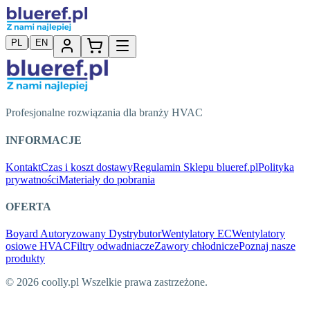
|
PL
EN
Profesjonalne rozwiązania dla branży HVAC
INFORMACJE
Kontakt
Czas i koszt dostawy
Regulamin Sklepu blueref.pl
Polityka
prywatności
Materiały do pobrania
OFERTA
Boyard Autoryzowany Dystrybutor
Wentylatory EC
Wentylatory
osiowe HVAC
Filtry odwadniacze
Zawory chłodnicze
Poznaj nasze
produkty
© 2026 coolly.pl Wszelkie prawa zastrzeżone.