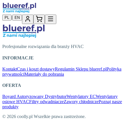
|
PL
EN
Profesjonalne rozwiązania dla branży HVAC
INFORMACJE
Kontakt
Czas i koszt dostawy
Regulamin Sklepu blueref.pl
Polityka
prywatności
Materiały do pobrania
OFERTA
Boyard Autoryzowany Dystrybutor
Wentylatory EC
Wentylatory
osiowe HVAC
Filtry odwadniacze
Zawory chłodnicze
Poznaj nasze
produkty
© 2026 coolly.pl Wszelkie prawa zastrzeżone.